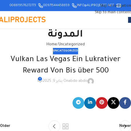
008619576272773
00971544458659
INFO@ALIPROJECTS.NET
Skip to navigation
Skip to main content
المدونة
Home
Uncategorized
UNCATEGORIZED
Vulkan Las Vegas Ein Lukrativer
Reward Von Bis über 500
0
abdo abdo
On يناير 9, 2025
Older
Newer