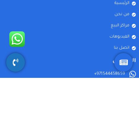
الرئيسية
من نحن
مراكز البيع
الفيديوهات
اتصل بنا
التواصل
971544458659+
8618588938785+
8619576272773+
دبي - الامارات العربية المتحدة
info@aliprojects.net