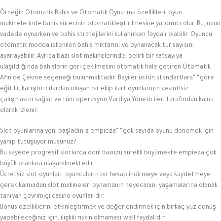
Örneğin Otomatik Bahis ve Otomatik Oynatma özellikleri, oyun
makinelerinde bahis sürecinin otomatikleştirilmesine yardımcı olur. Bu, uzun
vadede oynarken ve bahis stratejilerini kullanırken faydalı olabilir. Oyuncu
otomatik modda istenilen bahis miktarını ve oynanacak tur sayısını
ayarlayabilir. Ayrıca bazı slot makinelerinde, belirli bir katsayıya
ulaşıldığında bahislerin geri çekilmesini otomatik hale getiren Otomatik
Afin de Çekme seçeneği bulunmaktadır. Bayiler üstün standartlara” “göre
eğitilir, karıştırıcılardan oluşan bir ekip kart oyunlarının kesintisiz
çalışmasını sağlar ve tüm operasyon Vardiya Yöneticileri tarafından kalıcı
olarak izlenir.
Slot oyunlarına yeni başladınız empieza” “çok sayıda oyunu denemek için
yanıp tutuşuyor musunuz?
Bu sayede progresif slotlarda ödül havuzu sürekli büyümekte empieza çok
büyük oranlara ulaşabilmektedir.
Ücretsiz slot oyunları, oyuncuların bir hesap indirmeye veya kaydetmeye
gerek kalmadan slot makineleri oynamanın heyecanını yaşamalarına olanak
tanıyan çevrimiçi casino oyunlarıdır.
Bonus özelliklerini etkinleştirmek ve değerlendirmek için birkaç yüz dönüş
yapabileceğiniz için, ilişkili riskin olmaması weil faydalıdır.