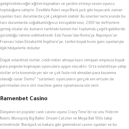
geliştirebileceğin eğitim kaynakları ve yardım etmeyi seven oyuncu
topluluğuna sahiptir. Özellikle Rulet veya Black jack gibi heyecanlı zaman
oyunları bazı durumlarda çok çekişmeli olabilir. Bu öneriler neticesinde bu
tarz durumlarda soğukkanlılığınızı koruyabilirsiniz. 2300’de defterlere
girmiş olsalar da, kumarın tarihteki hemen her toplumda çeşitli şekillerde
görüldüğü tahmin edilmektedir. Eski Yunan’dan Roma’ya, Napolyon’un
Fransası’ndan Elizabethli İngiltere’ye, tarihin büyük kısmı şans oyunlarıyla
ilgili hikâyelerle doludur.
Düşük volatiliteli slotlar, ciddi riskler almaya hazır olmayan empieza büyük
para peşinde koşmayan oyunculara uygun olacaktır. Orta volatiliteye sahip
slotlar orta konumda yer alır ve çok fazla risk almadan para kazanma
olanağı sunar. Demo” “sürümleri, oyuncuların gerçek em virtude de
yatırmadan önce slot machine game oynamasına izin verir.
Ramenbet Casino
Dünyanın en popüler canlı casino oyunu Crazy Time’dır ve onu Yıldırım
Ruleti, Monopoly Big Baller, Dream Catcher ve Mega Ball 100x takip
etmektedir. Blackjack ve bakara gibi geleneksel casino oyunları ve bu