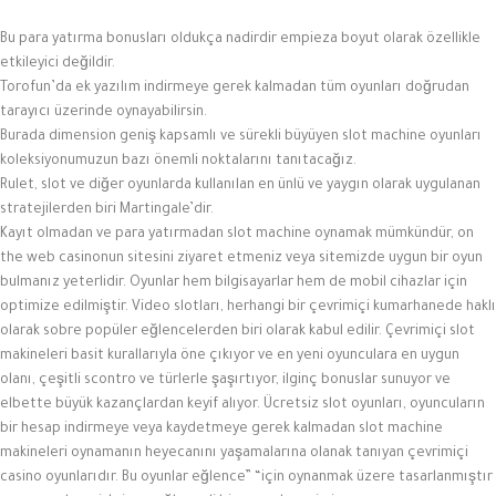
Bu para yatırma bonusları oldukça nadirdir empieza boyut olarak özellikle
etkileyici değildir.
Torofun’da ek yazılım indirmeye gerek kalmadan tüm oyunları doğrudan
tarayıcı üzerinde oynayabilirsin.
Burada dimension geniş kapsamlı ve sürekli büyüyen slot machine oyunları
koleksiyonumuzun bazı önemli noktalarını tanıtacağız.
Rulet, slot ve diğer oyunlarda kullanılan en ünlü ve yaygın olarak uygulanan
stratejilerden biri Martingale’dir.
Kayıt olmadan ve para yatırmadan slot machine oynamak mümkündür, on
the web casinonun sitesini ziyaret etmeniz veya sitemizde uygun bir oyun
bulmanız yeterlidir. Oyunlar hem bilgisayarlar hem de mobil cihazlar için
optimize edilmiştir. Video slotları, herhangi bir çevrimiçi kumarhanede haklı
olarak sobre popüler eğlencelerden biri olarak kabul edilir. Çevrimiçi slot
makineleri basit kurallarıyla öne çıkıyor ve en yeni oyunculara en uygun
olanı, çeşitli scontro ve türlerle şaşırtıyor, ilginç bonuslar sunuyor ve
elbette büyük kazançlardan keyif alıyor. Ücretsiz slot oyunları, oyuncuların
bir hesap indirmeye veya kaydetmeye gerek kalmadan slot machine
makineleri oynamanın heyecanını yaşamalarına olanak tanıyan çevrimiçi
casino oyunlarıdır. Bu oyunlar eğlence” “için oynanmak üzere tasarlanmıştır