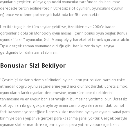
oyunların çeşitleri, dünya çapındaki oyuncular tarafından da inanılmaz
derecede tercih edilmektedir. Ücretsiz slot oyunları, oyunculara oyunun
eğlence ve ödeme potansiyeli hakkında bir fikir verecektir.
Her iki atış için de tüm sayılar çekilirse, özelliklerle ve 200x’e kadar
çarpanlarla dolu bir Monopoly oyun masası içerin bonus oyun başlar. Bonus
oyunda ‘’olan’’ oyuncular, Gulf Monopoly’yi hareket ettirmek için zar atabilir.
Tıpkı gerçek zaman oyununda olduğu gibi, her iki zar da aynı sayıya
geldiğinde bir daha zar atabilirsin.
Bonuslar Sizi Bekliyor
“Çevrimiçi slotların demo sürümleri, oyuncuların yatırdıkları paraları riske
atmadan doğru oyunu seçmelerine yardımcı olur. Slotlardaki ücretsiz mod,
oyuncuların farklı oyunları denemesine, oyun sürecinin özelliklerini
tanımasına ve en uygun bahis stratejisini bulmasına yardımcı olur. Ücretsiz
slot oyunları ile gerçek parayla oynanan casino oyunları arasındaki temel
fark, kazanma yeteneğidir. Ücretsiz slot machine oynayan oyuncu sanal para
birimiyle bahis yapar ve gerçek para kazanma şansı yoktur. Gerçek parayla
oynanan slotlar maddi risk içerir; oyuncu para yatırır ve para için bahis