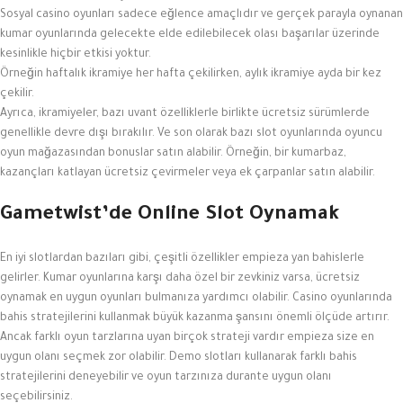
Sosyal casino oyunları sadece eğlence amaçlıdır ve gerçek parayla oynanan
kumar oyunlarında gelecekte elde edilebilecek olası başarılar üzerinde
kesinlikle hiçbir etkisi yoktur.
Örneğin haftalık ikramiye her hafta çekilirken, aylık ikramiye ayda bir kez
çekilir.
Ayrıca, ikramiyeler, bazı uvant özelliklerle birlikte ücretsiz sürümlerde
genellikle devre dışı bırakılır. Ve son olarak bazı slot oyunlarında oyuncu
oyun mağazasından bonuslar satın alabilir. Örneğin, bir kumarbaz,
kazançları katlayan ücretsiz çevirmeler veya ek çarpanlar satın alabilir.
Gametwist’de Online Slot Oynamak
En iyi slotlardan bazıları gibi, çeşitli özellikler empieza yan bahislerle
gelirler. Kumar oyunlarına karşı daha özel bir zevkiniz varsa, ücretsiz
oynamak en uygun oyunları bulmanıza yardımcı olabilir. Casino oyunlarında
bahis stratejilerini kullanmak büyük kazanma şansını önemli ölçüde artırır.
Ancak farklı oyun tarzlarına uyan birçok strateji vardır empieza size en
uygun olanı seçmek zor olabilir. Demo slotları kullanarak farklı bahis
stratejilerini deneyebilir ve oyun tarzınıza durante uygun olanı
seçebilirsiniz.