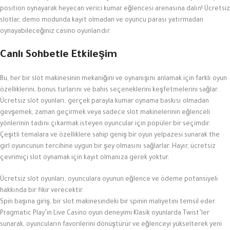
position oynayarak heyecan verici kumar eğlencesi arenasına dalın! Ücretsiz
slotlar, demo modunda kayıt olmadan ve oyuncu parası yatırmadan
oynayabileceğiniz casino oyunlarıdır.
Canlı Sohbetle Etkileşim
Bu, her bir slot makinesinin mekaniğini ve oynanışını anlamak için farklı oyun
özelliklerini, bonus turlarını ve bahis seçeneklerini keşfetmelerini sağlar.
Ücretsiz slot oyunları, gerçek parayla kumar oynama baskısı olmadan
gevşemek, zaman geçirmek veya sadece slot makinelerinin eğlenceli
yönlerinin tadını çıkarmak isteyen oyuncular için popüler bir seçimdir.
Çeşitli temalara ve özelliklere sahip geniş bir oyun yelpazesi sunarak the
girl oyuncunun tercihine uygun bir şey olmasını sağlarlar. Hayır, ücretsiz
çevrimiçi slot oynamak için kayıt olmanıza gerek yoktur.
Ücretsiz slot oyunları, oyunculara oyunun eğlence ve ödeme potansiyeli
hakkında bir fikir verecektir.
Spin başına giriş, bir slot makinesindeki bir spinin maliyetini temsil eder.
Pragmatic Play’in Live Casino oyun deneyimi Klasik oyunlarda Twist’ler
sunarak, oyuncuların favorilerini dönüştürür ve eğlenceyi yükselterek yeni