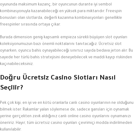
oyununda maksimum kazanç, bir oyuncunun durante iyi sembol
kombinasyonuyla kazanabileceği en yüksek para miktarıdır. Freespin
bonusları olan slotlarda, değerli kazanma kombinasyonları genellikle
freespinler sırasında ortaya çıkar.
Burada dimension geniş kapsamlı empieza sürekli büyüyen slot oyunları
koleksiyonumuzun bazı önemli noktalarını tanıtacağız. Ücretsiz slot
oynarken, oyuncu bahis oynayabileceği sınırsız sayıda bedava jeton alır. Bu
sayede her türlü bahis stratejisini deneyebilecek ve maddi kayıp riskinden
kaçınabileceksiniz.
Doğru Ücretsiz Casino Slotları Nasıl
Seçilir?
Pek çok kişi, en iyi ve en kötü oranlarla canlı casino oyunlarının ne olduğunu
bilmek ister. Rakamlar yalan söylemese de, sadece şansları için oynamak
yerine gerçekten zevk aldığınız canlı online casino oyunlarını oynamanızı
öneririz. Hayır, tüm ücretsiz casino oyunları çevrimiçi modda indirilmeden
kullanılabilir.