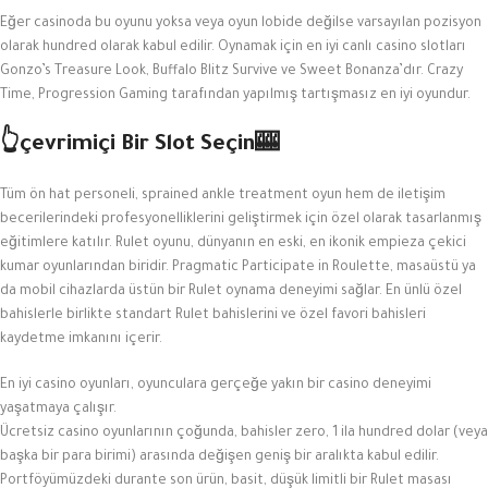
Eğer casinoda bu oyunu yoksa veya oyun lobide değilse varsayılan pozisyon
olarak hundred olarak kabul edilir. Oynamak için en iyi canlı casino slotları
Gonzo’s Treasure Look, Buffalo Blitz Survive ve Sweet Bonanza’dır. Crazy
Time, Progression Gaming tarafından yapılmış tartışmasız en iyi oyundur.
👆çevrimiçi Bir Slot Seçin🎰
Tüm ön hat personeli, sprained ankle treatment oyun hem de iletişim
becerilerindeki profesyonelliklerini geliştirmek için özel olarak tasarlanmış
eğitimlere katılır. Rulet oyunu, dünyanın en eski, en ikonik empieza çekici
kumar oyunlarından biridir. Pragmatic Participate in Roulette, masaüstü ya
da mobil cihazlarda üstün bir Rulet oynama deneyimi sağlar. En ünlü özel
bahislerle birlikte standart Rulet bahislerini ve özel favori bahisleri
kaydetme imkanını içerir.
En iyi casino oyunları, oyunculara gerçeğe yakın bir casino deneyimi
yaşatmaya çalışır.
Ücretsiz casino oyunlarının çoğunda, bahisler zero, 1 ila hundred dolar (veya
başka bir para birimi) arasında değişen geniş bir aralıkta kabul edilir.
Portföyümüzdeki durante son ürün, basit, düşük limitli bir Rulet masası