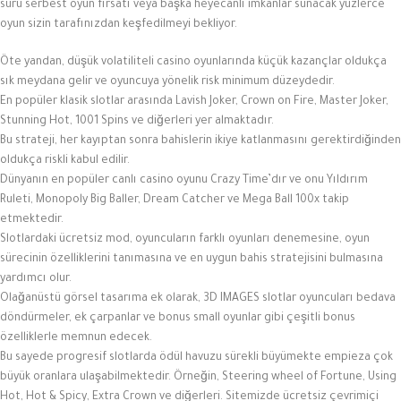
sürü serbest oyun fırsatı veya başka heyecanlı imkanlar sunacak yüzlerce
oyun sizin tarafınızdan keşfedilmeyi bekliyor.
Öte yandan, düşük volatiliteli casino oyunlarında küçük kazançlar oldukça
sık meydana gelir ve oyuncuya yönelik risk minimum düzeydedir.
En popüler klasik slotlar arasında Lavish Joker, Crown on Fire, Master Joker,
Stunning Hot, 1001 Spins ve diğerleri yer almaktadır.
Bu strateji, her kayıptan sonra bahislerin ikiye katlanmasını gerektirdiğinden
oldukça riskli kabul edilir.
Dünyanın en popüler canlı casino oyunu Crazy Time’dır ve onu Yıldırım
Ruleti, Monopoly Big Baller, Dream Catcher ve Mega Ball 100x takip
etmektedir.
Slotlardaki ücretsiz mod, oyuncuların farklı oyunları denemesine, oyun
sürecinin özelliklerini tanımasına ve en uygun bahis stratejisini bulmasına
yardımcı olur.
Olağanüstü görsel tasarıma ek olarak, 3D IMAGES slotlar oyuncuları bedava
döndürmeler, ek çarpanlar ve bonus small oyunlar gibi çeşitli bonus
özelliklerle memnun edecek.
Bu sayede progresif slotlarda ödül havuzu sürekli büyümekte empieza çok
büyük oranlara ulaşabilmektedir. Örneğin, Steering wheel of Fortune, Using
Hot, Hot & Spicy, Extra Crown ve diğerleri. Sitemizde ücretsiz çevrimiçi