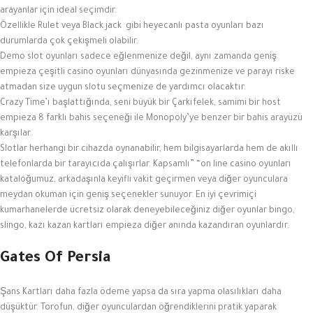
arayanlar için ideal seçimdir.
Özellikle Rulet veya Black jack gibi heyecanlı pasta oyunları bazı
durumlarda çok çekişmeli olabilir.
Demo slot oyunları sadece eğlenmenize değil, aynı zamanda geniş
empieza çeşitli casino oyunları dünyasında gezinmenize ve parayı riske
atmadan size uygun slotu seçmenize de yardımcı olacaktır.
Crazy Time’ı başlattığında, seni büyük bir Çarkıfelek, samimi bir host
empieza 8 farklı bahis seçeneği ile Monopoly’ye benzer bir bahis arayüzü
karşılar.
Slotlar herhangi bir cihazda oynanabilir, hem bilgisayarlarda hem de akıllı
telefonlarda bir tarayıcıda çalışırlar. Kapsamlı” “on line casino oyunları
kataloğumuz, arkadaşınla keyifli vakit geçirmen veya diğer oyunculara
meydan okuman için geniş seçenekler sunuyor. En iyi çevrimiçi
kumarhanelerde ücretsiz olarak deneyebileceğiniz diğer oyunlar bingo,
slingo, kazı kazan kartları empieza diğer anında kazandıran oyunlardır.
Gates Of Persia
Şans Kartları daha fazla ödeme yapsa da sıra yapma olasılıkları daha
düşüktür. Torofun, diğer oyunculardan öğrendiklerini pratik yaparak