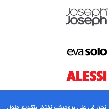
نحن في على بروجيكت نفتخر بتقديم حلول