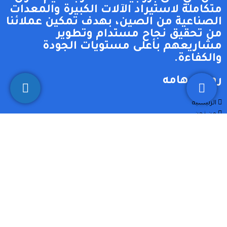
متكاملة لاستيراد الآلات الكبيرة والمعدات
الصناعية من الصين، بهدف تمكين عملائنا
من تحقيق نجاح مستدام وتطوير
مشاريعهم بأعلى مستويات الجودة
والكفاءة.
روابط هامه
الرئيسية
من نحن
مراكز البيع
الفيديوهات
اتصل بنا
التواصل
971544458659+
8618588938785+
8619576272773+
دبي - الامارات العربية المتحدة